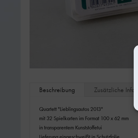
Beschreibung
Zusätzliche Info
Quartett "Lieblingsautos 2013"
mit 32 Spielkarten im Format 100 x 62 mm
in transparentem Kunststoffetui
Lieferung eingeschweißt in Schutzfolie