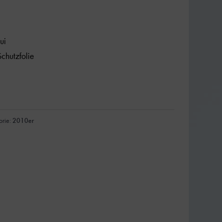
ui
chutzfolie
orie:
2010er