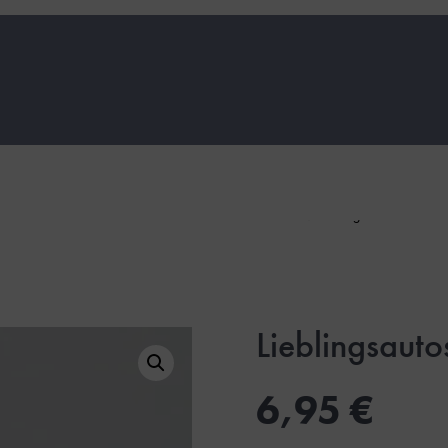
inkl. 19 % MwSt.
zzgl.
Versandkoste
Lieblingsaut
6,95
€