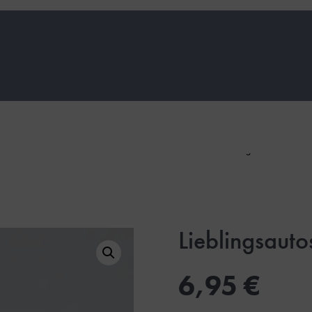
inkl. 19 % MwSt.
zzgl.
Versandkoste
Lieblingsaut
6,95
€