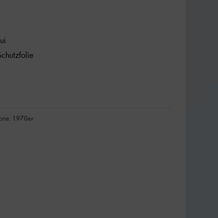
ui
chutzfolie
orie:
1970er