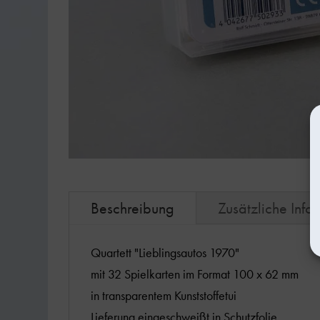
Beschreibung
Zusätzliche Info
Quartett "Lieblingsautos 1970"
mit 32 Spielkarten im Format 100 x 62 mm
in transparentem Kunststoffetui
Lieferung eingeschweißt in Schutzfolie